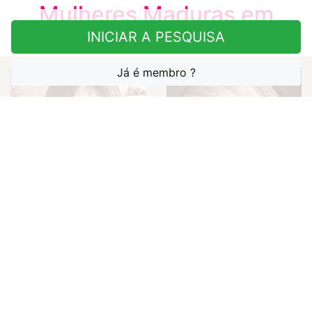
Mulheres Maduras em
Pernambuco
INICIAR A PESQUISA
Já é membro ?