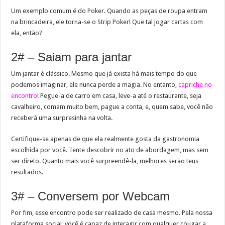
Um exemplo comum é do Poker. Quando as peças de roupa entram
na brincadeira, ele torna-se o Strip Poker! Que tal jogar cartas com
ela, então?
2# – Saiam para jantar
Um jantar é clássico. Mesmo que já exista há mais tempo do que
podemos imaginar, ele nunca perde a magia. No entanto,
capriche no
encontro
! Pegue-a de carro em casa, leve-a até o restaurante, seja
cavalheiro, comam muito bem, pague a conta, e, quem sabe, você não
receberá uma surpresinha na volta.
Certifique-se apenas de que ela realmente gosta da gastronomia
escolhida por você. Tente descobrir no ato de abordagem, mas sem
ser direto. Quanto mais você surpreendê-la, melhores serão teus
resultados.
3# – Conversem por Webcam
Por fim, esse encontro pode ser realizado de casa mesmo. Pela nossa
plataforma social, você é capaz de interagir com qualquer cougar a